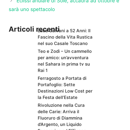
Eclissi anulare di Sole, accadrà ad ottobre e
sarà uno spettacolo
Articoli recenti
Luca Calvani a 52 Anni: Il
Fascino della Vita Rustica
nel suo Casale Toscano
Teo e Zodì – Un cammello
per amico: un’avventura
nel Sahara in prima tv su
Rai 1
Ferragosto a Portata di
Portafoglio: Sette
Destinazioni Low Cost per
la Festa dell’Estate
Rivoluzione nella Cura
delle Carie: Arriva il
Fluoruro di Diammina
d’Argento, un Liquido