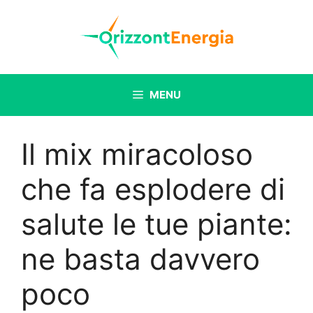
Vai
al
contenuto
MENU
Il mix miracoloso
che fa esplodere di
salute le tue piante:
ne basta davvero
poco