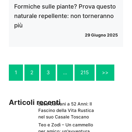
Formiche sulle piante? Prova questo
naturale repellente: non torneranno
più
29 Giugno 2025
1
2
3
…
215
>>
Articoli recenti
Luca Calvani a 52 Anni: Il
Fascino della Vita Rustica
nel suo Casale Toscano
Teo e Zodì – Un cammello
per amico: un’avventura