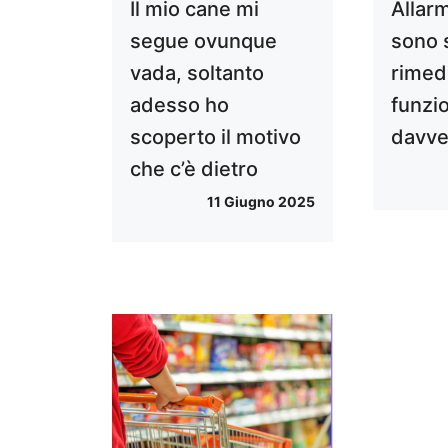
Il mio cane mi
Allar
segue ovunque
sono s
vada, soltanto
rimedi
adesso ho
funzi
scoperto il motivo
davve
che c’è dietro
11 Giugno 2025