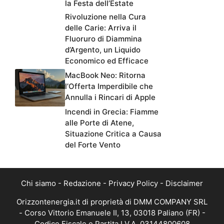
la Festa dell’Estate
Rivoluzione nella Cura
delle Carie: Arriva il
Fluoruro di Diammina
d’Argento, un Liquido
Economico ed Efficace
MacBook Neo: Ritorna
l’Offerta Imperdibile che
Annulla i Rincari di Apple
Incendi in Grecia: Fiamme
alle Porte di Atene,
Situazione Critica a Causa
del Forte Vento
Chi siamo
-
Redazione
-
Privacy Policy
-
Disclaimer
Orizzontenergia.it di proprietà di DMM COMPANY SRL
- Corso Vittorio Emanuele II, 13, 03018 Paliano (FR) -
Codice Fiscale e Partita I.V.A. 03144800608