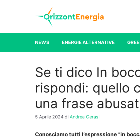
Vai
al
contenuto
NEWS
ENERGIE ALTERNATIVE
GREE
Se ti dico In boc
rispondi: quello
una frase abusat
5 Aprile 2024
di
Andrea Cerasi
Conosciamo tutti l’espressione “in bocca