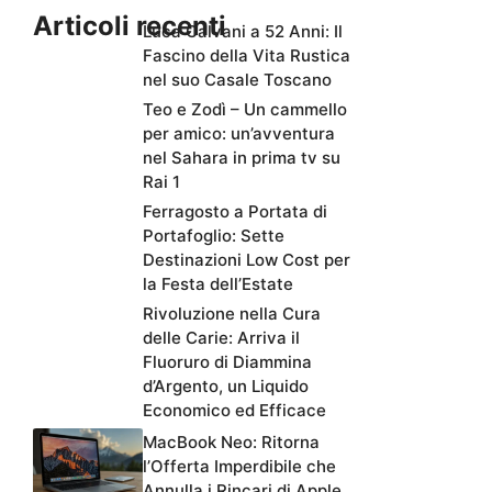
Articoli recenti
Luca Calvani a 52 Anni: Il
Fascino della Vita Rustica
nel suo Casale Toscano
Teo e Zodì – Un cammello
per amico: un’avventura
nel Sahara in prima tv su
Rai 1
Ferragosto a Portata di
Portafoglio: Sette
Destinazioni Low Cost per
la Festa dell’Estate
Rivoluzione nella Cura
delle Carie: Arriva il
Fluoruro di Diammina
d’Argento, un Liquido
Economico ed Efficace
MacBook Neo: Ritorna
l’Offerta Imperdibile che
Annulla i Rincari di Apple