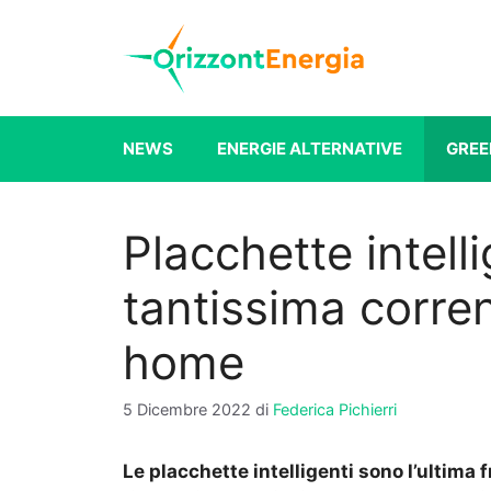
Vai
al
contenuto
NEWS
ENERGIE ALTERNATIVE
GREE
Placchette intelli
tantissima corre
home
5 Dicembre 2022
di
Federica Pichierri
Le placchette intelligenti sono l’ultima f