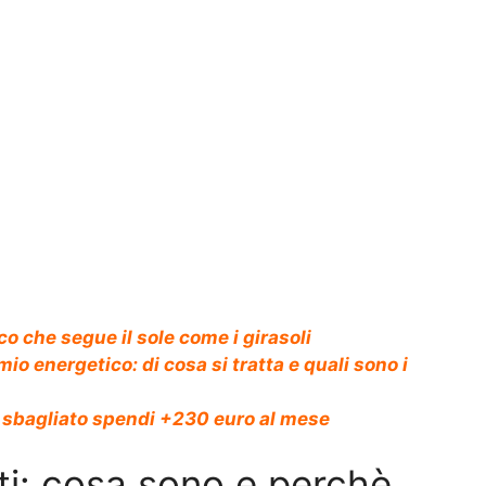
co che segue il sole come i girasoli
io energetico: di cosa si tratta e quali sono i
do sbagliato spendi +230 euro al mese
nti: cosa sono e perchè