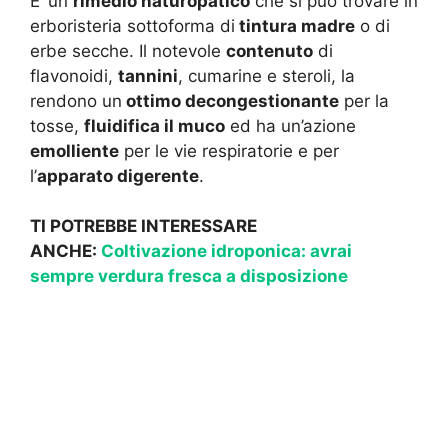
E’ un
rimedio naturopatico
che si può trovare in
erboristeria sottoforma di
tintura madre
o di
erbe secche. Il notevole
contenuto
di
flavonoidi,
tannini
, cumarine e steroli, la
rendono un
ottimo decongestionante
per la
tosse,
fluidifica il muco
ed ha un’azione
emolliente
per le vie respiratorie e per
l’
apparato digerente
.
TI POTREBBE INTERESSARE
ANCHE:
Coltivazione idroponica: avrai
sempre verdura fresca a disposizione