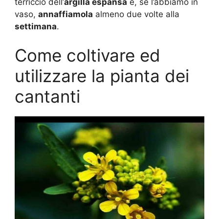
terriccio dell’
argilla espansa
e, se l’abbiamo in
vaso,
annaffiamola
almeno due volte alla
settimana
.
Come coltivare ed
utilizzare la pianta dei
cantanti