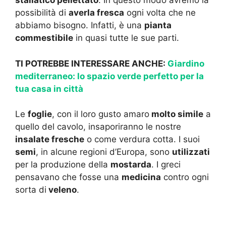
stallatico pellettato
. In questo modo avremo la
possibilità di
averla fresca
ogni volta che ne
abbiamo bisogno. Infatti, è una
pianta
commestibile
in quasi tutte le sue parti.
TI POTREBBE INTERESSARE ANCHE:
Giardino
mediterraneo: lo spazio verde perfetto per la
tua casa in città
Le
foglie
, con il loro gusto amaro
molto simile
a
quello del cavolo, insaporiranno le nostre
insalate fresche
o come verdura cotta. I suoi
semi
, in alcune regioni d’Europa, sono
utilizzati
per la produzione della
mostarda
. I greci
pensavano che fosse una
medicina
contro ogni
sorta di
veleno
.