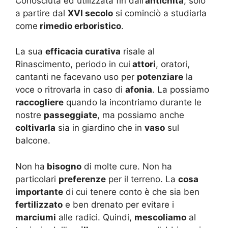
Conosciuta ed utilizzata fin dall’
antichità
, solo
a partire dal
XVI secolo
si cominciò a studiarla
come
rimedio erboristico
.
La sua
efficacia curativa
risale al
Rinascimento, periodo in cui
attori
, oratori,
cantanti ne facevano uso per
potenziare
la
voce o ritrovarla in caso di
afonia
. La possiamo
raccogliere
quando la incontriamo durante le
nostre
passeggiate
, ma possiamo anche
coltivarla
sia in giardino che in
vaso
sul
balcone.
Non ha
bisogno
di molte cure. Non ha
particolari
preferenze
per il terreno. La
cosa
importante
di cui tenere conto è che sia ben
fertilizzato
e ben drenato per evitare i
marciumi
alle radici. Quindi,
mescoliamo
al