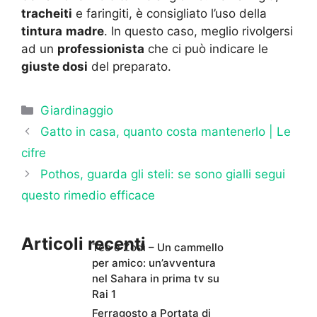
tracheiti
e faringiti, è consigliato l’uso della
tintura
madre
. In questo caso, meglio rivolgersi
ad un
professionista
che ci può indicare le
giuste dosi
del preparato.
Categorie
Giardinaggio
Gatto in casa, quanto costa mantenerlo | Le
cifre
Pothos, guarda gli steli: se sono gialli segui
questo rimedio efficace
Articoli recenti
Teo e Zodì – Un cammello
per amico: un’avventura
nel Sahara in prima tv su
Rai 1
Ferragosto a Portata di