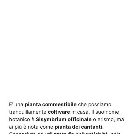
E’ una
pianta commestibile
che possiamo
tranquillamente
coltivare
in casa. Il suo nome
botanico è
Sisymbrium officinale
o erismo, ma
ai più è nota come
pianta dei cantanti
.