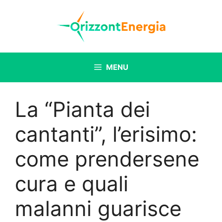
Vai
al
contenuto
MENU
La “Pianta dei
cantanti”, l’erisimo:
come prendersene
cura e quali
malanni guarisce