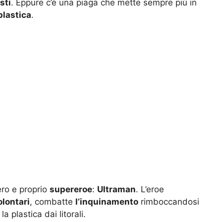
sti
. Eppure c’è una piaga che mette sempre più in
plastica
.
ero e proprio
supereroe
:
Ultraman
. L’eroe
olontari
, combatte
l’inquinamento
rimboccandosi
 plastica dai litorali.