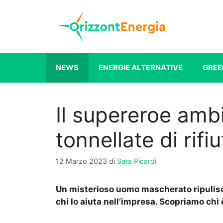
Vai
al
contenuto
NEWS
ENERGIE ALTERNATIVE
GREE
Il supereroe ambi
tonnellate di rifi
12 Marzo 2023
di
Sara Picardi
Un misterioso uomo mascherato ripulisce l
chi lo aiuta nell’impresa. Scopriamo chi 