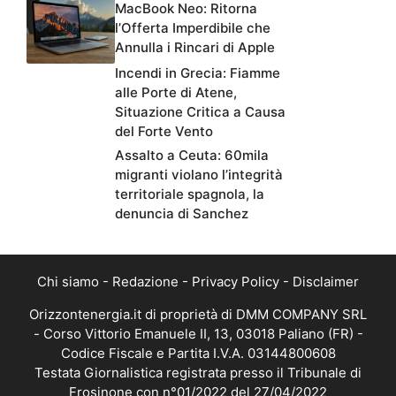
MacBook Neo: Ritorna
l’Offerta Imperdibile che
Annulla i Rincari di Apple
Incendi in Grecia: Fiamme
alle Porte di Atene,
Situazione Critica a Causa
del Forte Vento
Assalto a Ceuta: 60mila
migranti violano l’integrità
territoriale spagnola, la
denuncia di Sanchez
Chi siamo
-
Redazione
-
Privacy Policy
-
Disclaimer
Orizzontenergia.it di proprietà di DMM COMPANY SRL
- Corso Vittorio Emanuele II, 13, 03018 Paliano (FR) -
Codice Fiscale e Partita I.V.A. 03144800608
Testata Giornalistica registrata presso il Tribunale di
Frosinone con n°01/2022 del 27/04/2022