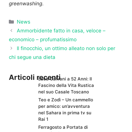
greenwashing
.
Categorie
News
Ammorbidente fatto in casa, veloce –
economico – profumatissimo
Il finocchio, un ottimo alleato non solo per
chi segue una dieta
Articoli recenti
Luca Calvani a 52 Anni: Il
Fascino della Vita Rustica
nel suo Casale Toscano
Teo e Zodì – Un cammello
per amico: un’avventura
nel Sahara in prima tv su
Rai 1
Ferragosto a Portata di