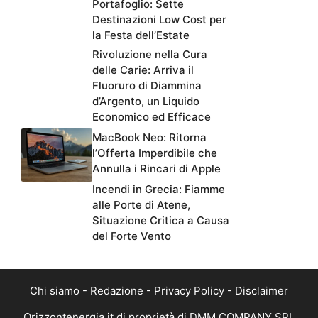
Portafoglio: Sette
Destinazioni Low Cost per
la Festa dell’Estate
Rivoluzione nella Cura
delle Carie: Arriva il
Fluoruro di Diammina
d’Argento, un Liquido
Economico ed Efficace
MacBook Neo: Ritorna
l’Offerta Imperdibile che
Annulla i Rincari di Apple
Incendi in Grecia: Fiamme
alle Porte di Atene,
Situazione Critica a Causa
del Forte Vento
Chi siamo
-
Redazione
-
Privacy Policy
-
Disclaimer
Orizzontenergia.it di proprietà di DMM COMPANY SRL