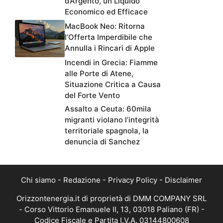
d’Argento, un Liquido
Economico ed Efficace
MacBook Neo: Ritorna
l’Offerta Imperdibile che
Annulla i Rincari di Apple
Incendi in Grecia: Fiamme
alle Porte di Atene,
Situazione Critica a Causa
del Forte Vento
Assalto a Ceuta: 60mila
migranti violano l’integrità
territoriale spagnola, la
denuncia di Sanchez
Chi siamo
-
Redazione
-
Privacy Policy
-
Disclaimer
Orizzontenergia.it di proprietà di DMM COMPANY SRL
- Corso Vittorio Emanuele II, 13, 03018 Paliano (FR) -
Codice Fiscale e Partita I.V.A. 03144800608