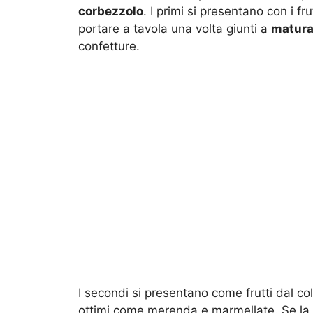
corbezzolo
. I primi si presentano con i fr
portare a tavola una volta giunti a
matura
confetture.
I secondi si presentano come frutti dal co
ottimi come merenda e marmellate. Se la p