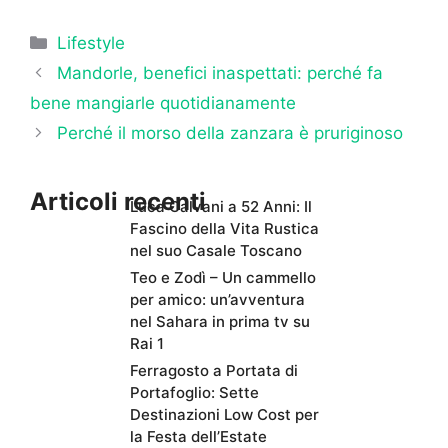
Categorie
Lifestyle
Mandorle, benefici inaspettati: perché fa
bene mangiarle quotidianamente
Perché il morso della zanzara è pruriginoso
Articoli recenti
Luca Calvani a 52 Anni: Il
Fascino della Vita Rustica
nel suo Casale Toscano
Teo e Zodì – Un cammello
per amico: un’avventura
nel Sahara in prima tv su
Rai 1
Ferragosto a Portata di
Portafoglio: Sette
Destinazioni Low Cost per
la Festa dell’Estate