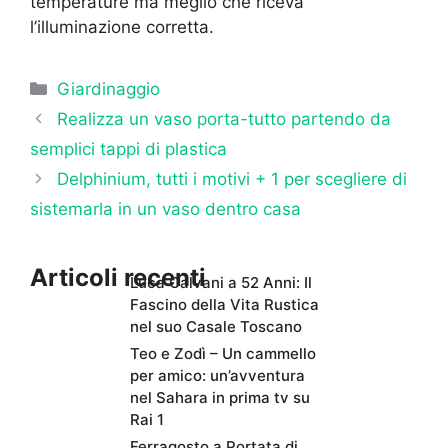
temperature ma meglio che riceva
l’illuminazione corretta.
Categorie
Giardinaggio
Realizza un vaso porta-tutto partendo da
semplici tappi di plastica
Delphinium, tutti i motivi + 1 per scegliere di
sistemarla in un vaso dentro casa
Articoli recenti
Luca Calvani a 52 Anni: Il
Fascino della Vita Rustica
nel suo Casale Toscano
Teo e Zodì – Un cammello
per amico: un’avventura
nel Sahara in prima tv su
Rai 1
Ferragosto a Portata di