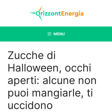
Vai
al
contenuto
MENU
Zucche di
Halloween, occhi
aperti: alcune non
puoi mangiarle, ti
uccidono