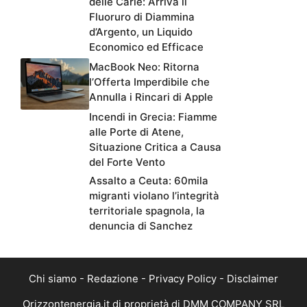
delle Carie: Arriva il
Fluoruro di Diammina
d’Argento, un Liquido
Economico ed Efficace
MacBook Neo: Ritorna
l’Offerta Imperdibile che
Annulla i Rincari di Apple
Incendi in Grecia: Fiamme
alle Porte di Atene,
Situazione Critica a Causa
del Forte Vento
Assalto a Ceuta: 60mila
migranti violano l’integrità
territoriale spagnola, la
denuncia di Sanchez
Chi siamo
-
Redazione
-
Privacy Policy
-
Disclaimer
Orizzontenergia.it di proprietà di DMM COMPANY SRL