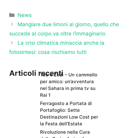
Categorie
News
Mangiare due limoni al giorno, quello che
succede al corpo va oltre l’immaginario
La crisi climatica minaccia anche la
fotosintesi: cosa rischiamo tutti
Articoli recenti
Teo e Zodì – Un cammello
per amico: un’avventura
nel Sahara in prima tv su
Rai 1
Ferragosto a Portata di
Portafoglio: Sette
Destinazioni Low Cost per
la Festa dell’Estate
Rivoluzione nella Cura