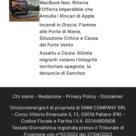
MacBook Neo: Ritorna
l’Offerta Imperdibile che
Annulla i Rincari di Apple
Incendi in Grecia: Fiamme
alle Porte di Atene,
Situazione Critica a Causa
del Forte Vento
Assalto a Ceuta: 60mila
migranti violano l’integrità
territoriale spagnola, la
denuncia di Sanchez
Chi siamo
-
Redazione
-
Privacy Policy
-
Disclaimer
Orizzontenergia.it di proprietà di DMM COMPANY SRL
- Corso Vittorio Emanuele II, 13, 03018 Paliano (FR) -
Codice Fiscale e Partita I.V.A. 03144800608
Testata Giornalistica registrata presso il Tribunale di
Frosinone con n°01/2022 del 27/04/2022