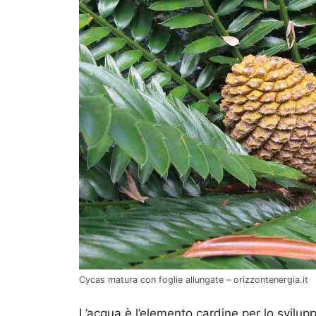
Cycas matura con foglie allungate – orizzontenergia.it
L’acqua è l’elemento cardine per lo svilup