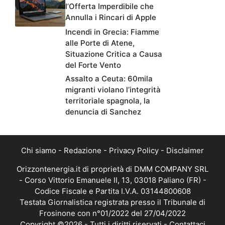
l’Offerta Imperdibile che
Annulla i Rincari di Apple
Incendi in Grecia: Fiamme
alle Porte di Atene,
Situazione Critica a Causa
del Forte Vento
Assalto a Ceuta: 60mila
migranti violano l’integrità
territoriale spagnola, la
denuncia di Sanchez
Chi siamo
-
Redazione
-
Privacy Policy
-
Disclaimer
Orizzontenergia.it di proprietà di DMM COMPANY SRL
- Corso Vittorio Emanuele II, 13, 03018 Paliano (FR) -
Codice Fiscale e Partita I.V.A. 03144800608
Testata Giornalistica registrata presso il Tribunale di
Frosinone con n°01/2022 del 27/04/2022
Copyright ©2026 - Tutti i diritti riservati -
Contattaci