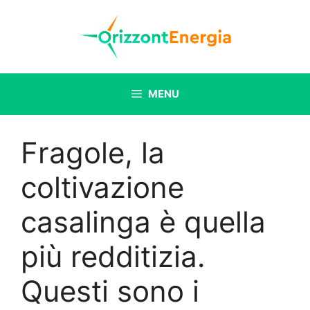
Vai
al
contenuto
MENU
Fragole, la
coltivazione
casalinga è quella
più redditizia.
Questi sono i