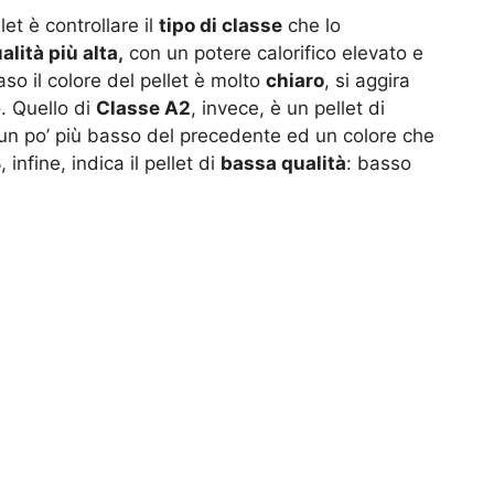
et è controllare il
tipo di classe
che lo
alità più alta,
con un potere calorifico elevato e
so il colore del pellet è molto
chiaro
, si aggira
o. Quello di
Classe A2
, invece, è un pellet di
o un po’ più basso del precedente ed un colore che
B
, infine, indica il pellet di
bassa qualità
: basso