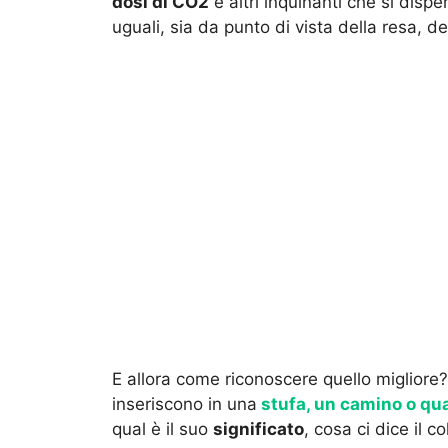
dosi di CO2
e altri inquinanti che si dispe
uguali, sia da punto di vista della resa, d
E allora come riconoscere quello migliore? 
inseriscono in una
stufa, un camino o qual
qual è il suo
significato
, cosa ci dice il 