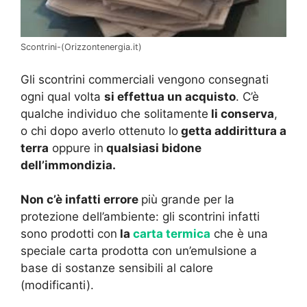
Scontrini-(Orizzontenergia.it)
Gli scontrini commerciali vengono consegnati
ogni qual volta
si effettua un acquisto
. C’è
qualche individuo che solitamente
li conserva
,
o chi dopo averlo ottenuto lo
getta addirittura a
terra
oppure in
qualsiasi bidone
dell’immondizia.
Non c’è infatti errore
più grande per la
protezione dell’ambiente: gli scontrini infatti
sono prodotti con
la
carta termica
che è una
speciale carta prodotta con un’emulsione a
base di sostanze sensibili al calore
(modificanti).