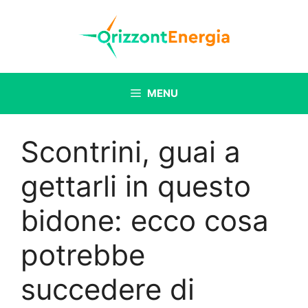
Vai
al
contenuto
MENU
Scontrini, guai a
gettarli in questo
bidone: ecco cosa
potrebbe
succedere di