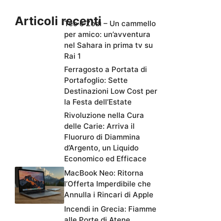
Articoli recenti
Teo e Zodì – Un cammello
per amico: un’avventura
nel Sahara in prima tv su
Rai 1
Ferragosto a Portata di
Portafoglio: Sette
Destinazioni Low Cost per
la Festa dell’Estate
Rivoluzione nella Cura
delle Carie: Arriva il
Fluoruro di Diammina
d’Argento, un Liquido
Economico ed Efficace
MacBook Neo: Ritorna
l’Offerta Imperdibile che
Annulla i Rincari di Apple
Incendi in Grecia: Fiamme
alle Porte di Atene,