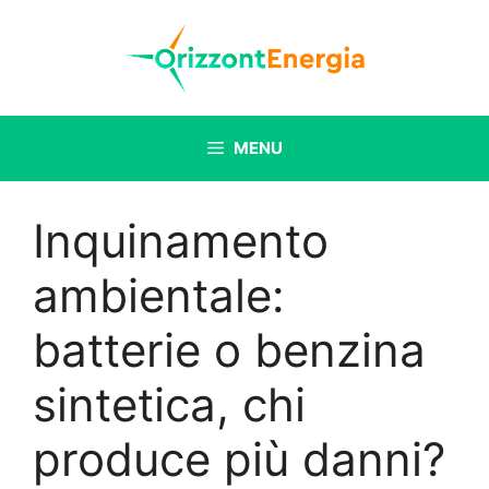
Vai
al
contenuto
MENU
Inquinamento
ambientale:
batterie o benzina
sintetica, chi
produce più danni?