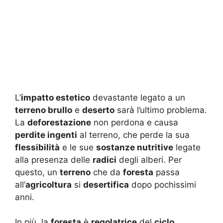
L’
impatto estetico
devastante legato a un
terreno brullo
e
deserto
sarà l’ultimo problema.
La
deforestazione
non perdona e causa
perdite ingenti
al terreno, che perde la sua
flessibilità
e le sue
sostanze nutritive
legate
alla presenza delle
radici
degli alberi. Per
questo, un
terreno
che da
foresta
passa
all’
agricoltura
si
desertifica
dopo pochissimi
anni.
In più, la
foresta
è
regolatrice
del
ciclo