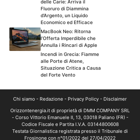
delle Carie: Arriva il
Fluoruro di Diammina
d’Argento, un Liquido
Economico ed Efficace
MacBook Neo: Ritorna
l’Offerta Imperdibile che
Annulla i Rincari di Apple
Incendi in Grecia: Fiamme
alle Porte di Atene,
Situazione Critica a Causa
del Forte Vento
Chi siamo
-
Redazione
-
Privacy Policy
-
Disclaimer
Orizzontenergia.it di proprietà di DMM COMPANY SRL
- Corso Vittorio Emanuele II, 13, 03018 Paliano (FR) -
Codice Fiscale e Partita I.V.A. 03144800608
Testata Giornalistica registrata presso il Tribunale di
Frosinone con n°01/2022 del 27/04/2022