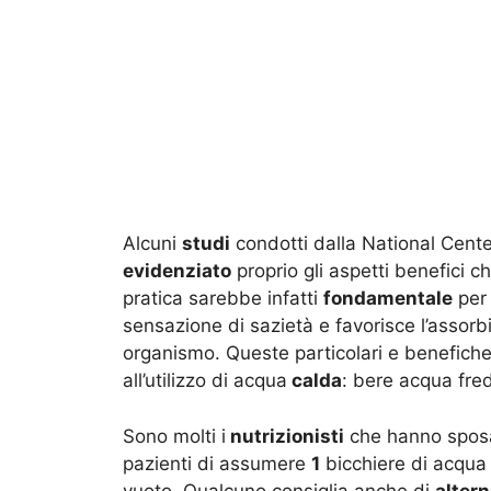
Alcuni
studi
condotti dalla National Cente
evidenziato
proprio gli aspetti benefici 
pratica sarebbe infatti
fondamentale
per 
sensazione di sazietà e favorisce l’assor
organismo. Queste particolari e benefich
all’utilizzo di acqua
calda
: bere acqua fre
Sono molti i
nutrizionisti
che hanno sposato
pazienti di assumere
1
bicchiere di acqua 
vuoto. Qualcuno consiglia anche di
alter