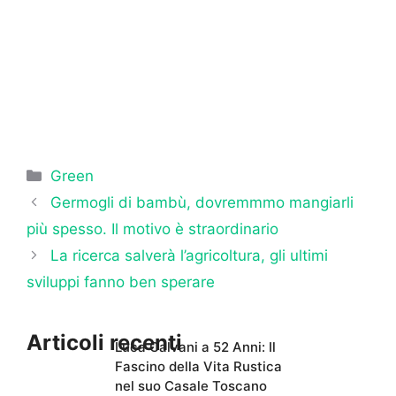
Categorie
Green
Germogli di bambù, dovremmmo mangiarli
più spesso. Il motivo è straordinario
La ricerca salverà l’agricoltura, gli ultimi
sviluppi fanno ben sperare
Articoli recenti
Luca Calvani a 52 Anni: Il
Fascino della Vita Rustica
nel suo Casale Toscano