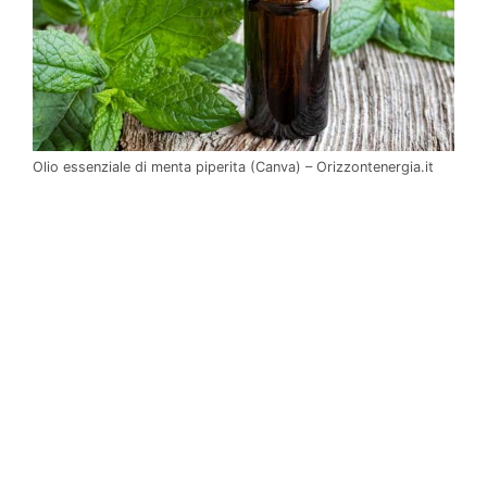
Olio essenziale di menta piperita (Canva) – Orizzontenergia.it