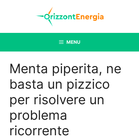
Vai
al
contenuto
MENU
Menta piperita, ne
basta un pizzico
per risolvere un
problema
ricorrente