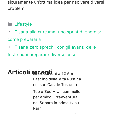
sicuramente un’ottima idea per risolvere diversi
problemi.
Categorie
Lifestyle
Tisana alla curcuma, uno sprint di energia:
come prepararla
Tisane zero sprechi, con gli avanzi delle
feste puoi preparare diverse cose
Articoli recenti
Luca Calvani a 52 Anni: Il
Fascino della Vita Rustica
nel suo Casale Toscano
Teo e Zodì – Un cammello
per amico: un’avventura
nel Sahara in prima tv su
Rai 1