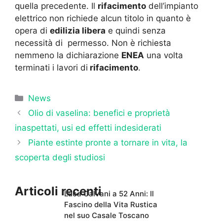
quella precedente. Il
rifacimento
dell’impianto
elettrico non richiede alcun titolo in quanto è
opera di
edilizia libera
e quindi senza
necessità di permesso. Non è richiesta
nemmeno la dichiarazione
ENEA
una volta
terminati i lavori di
rifacimento
.
Categorie
News
Olio di vaselina: benefici e proprietà
inaspettati, usi ed effetti indesiderati
Piante estinte pronte a tornare in vita, la
scoperta degli studiosi
Articoli recenti
Luca Calvani a 52 Anni: Il
Fascino della Vita Rustica
nel suo Casale Toscano