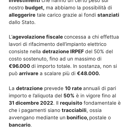
investimenti
che hanno un certo peso sul
nostro
budget,
ma abbiamo la possibilità di
alleggerire
tale carico grazie ai fondi
stanziati
dallo Stato.
L’
agevolazione fiscale
concessa a chi effettua
lavori di rifacimento dell’impianto elettrico
consiste nella
detrazione IRPEF
del 50% del
costo sostenuto, fino ad un massimo di
€96.000
di importo totale. In sostanza, non si
può
arrivare
a scalare più di
€48.000.
La
detrazione
prevede
10 rate
annuali di pari
importo e l’aliquota del
50%
è in vigore fino al
31 dicembre 2022
. Il
requisito
fondamentale è
che i pagamenti siano
tracciabili
, ossia
avvengano mediante un
bonifico,
postale o
bancario
.