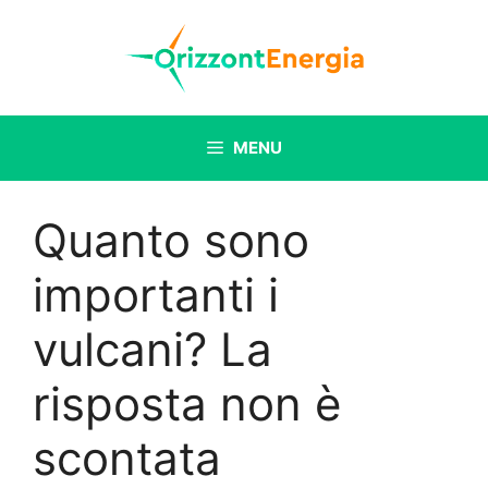
Vai
al
contenuto
MENU
Quanto sono
importanti i
vulcani? La
risposta non è
scontata