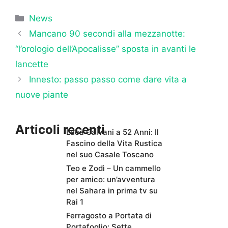
Categorie
News
Mancano 90 secondi alla mezzanotte:
“l’orologio dell’Apocalisse” sposta in avanti le
lancette
Innesto: passo passo come dare vita a
nuove piante
Articoli recenti
Luca Calvani a 52 Anni: Il
Fascino della Vita Rustica
nel suo Casale Toscano
Teo e Zodì – Un cammello
per amico: un’avventura
nel Sahara in prima tv su
Rai 1
Ferragosto a Portata di
Portafoglio: Sette