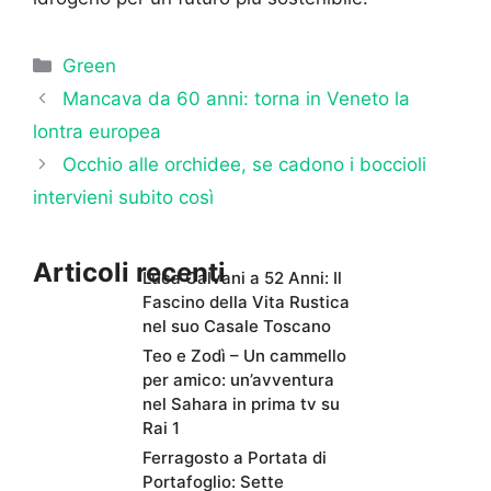
Categorie
Green
Mancava da 60 anni: torna in Veneto la
lontra europea
Occhio alle orchidee, se cadono i boccioli
intervieni subito così
Articoli recenti
Luca Calvani a 52 Anni: Il
Fascino della Vita Rustica
nel suo Casale Toscano
Teo e Zodì – Un cammello
per amico: un’avventura
nel Sahara in prima tv su
Rai 1
Ferragosto a Portata di
Portafoglio: Sette