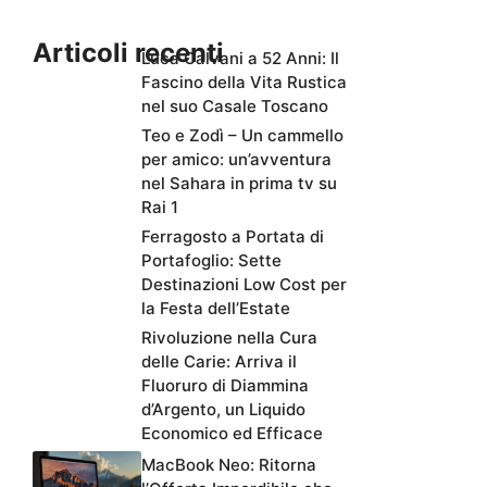
Articoli recenti
Luca Calvani a 52 Anni: Il
Fascino della Vita Rustica
nel suo Casale Toscano
Teo e Zodì – Un cammello
per amico: un’avventura
nel Sahara in prima tv su
Rai 1
Ferragosto a Portata di
Portafoglio: Sette
Destinazioni Low Cost per
la Festa dell’Estate
Rivoluzione nella Cura
delle Carie: Arriva il
Fluoruro di Diammina
d’Argento, un Liquido
Economico ed Efficace
MacBook Neo: Ritorna