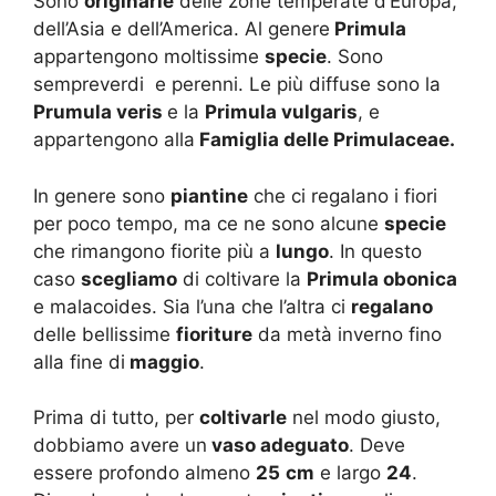
Sono
originarie
delle zone temperate d’Europa,
dell’Asia e dell’America. Al genere
Primula
appartengono moltissime
specie
. Sono
sempreverdi e perenni. Le più diffuse sono la
Prumula veris
e la
Primula vulgaris
, e
appartengono alla
Famiglia delle Primulaceae.
In genere sono
piantine
che ci regalano i fiori
per poco tempo, ma ce ne sono alcune
specie
che rimangono fiorite più a
lungo
. In questo
caso
scegliamo
di coltivare la
Primula obonica
e malacoides. Sia l’una che l’altra ci
regalano
delle bellissime
fioriture
da metà inverno fino
alla fine di
maggio
.
Prima di tutto, per
coltivarle
nel modo giusto,
dobbiamo avere un
vaso adeguato
. Deve
essere profondo almeno
25
cm
e largo
24
.