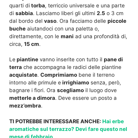
quarti di
torba
, terriccio universale e una parte
di
sabbia
. Lasciamo liberi gli ultimi
2.5
o 3 cm
dal bordo del
vaso
. Ora facciamo delle
piccole
buche
aiutandoci con una paletta o,
direttamente, con le
mani
ad una profondità di,
circa,
15 cm
.
Le
piantine
vanno inserite con tutto il
pane di
terra
che accompagna le radici delle piantine
acquistate
.
Comprimiamo
bene il terreno
intorno alle primule e
irrighiamo
senza, però,
bagnare i fiori. Ora
scegliamo
il luogo dove
metterle a dimora
. Deve essere un posto a
mezz’ombra
.
TI POTREBBE INTERESSARE ANCHE:
Hai erbe
aromatiche sul terrazzo? Devi fare questo nel
mese di febbraio