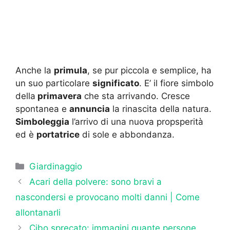
Anche la
primula
, se pur piccola e semplice, ha
un suo particolare
significato
. E’ il fiore simbolo
della
primavera
che sta arrivando. Cresce
spontanea e
annuncia
la rinascita della natura.
Simboleggia
l’arrivo di una nuova propsperità
ed è
portatrice
di sole e abbondanza.
Categorie
Giardinaggio
Acari della polvere: sono bravi a
nascondersi e provocano molti danni | Come
allontanarli
Cibo sprecato: immagini quante persone