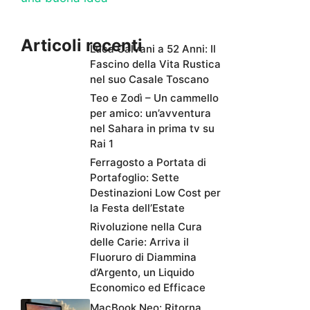
Articoli recenti
Luca Calvani a 52 Anni: Il
Fascino della Vita Rustica
nel suo Casale Toscano
Teo e Zodì – Un cammello
per amico: un’avventura
nel Sahara in prima tv su
Rai 1
Ferragosto a Portata di
Portafoglio: Sette
Destinazioni Low Cost per
la Festa dell’Estate
Rivoluzione nella Cura
delle Carie: Arriva il
Fluoruro di Diammina
d’Argento, un Liquido
Economico ed Efficace
MacBook Neo: Ritorna