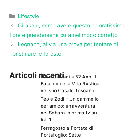
Categorie
Lifestyle
Girasole, come avere questo coloratissimo
fiore e prendersene cura nel modo corretto
Legnano, al via una prova per tentare di
ripristinare le foreste
Articoli recenti
Luca Calvani a 52 Anni: Il
Fascino della Vita Rustica
nel suo Casale Toscano
Teo e Zodì – Un cammello
per amico: un’avventura
nel Sahara in prima tv su
Rai 1
Ferragosto a Portata di
Portafoglio: Sette