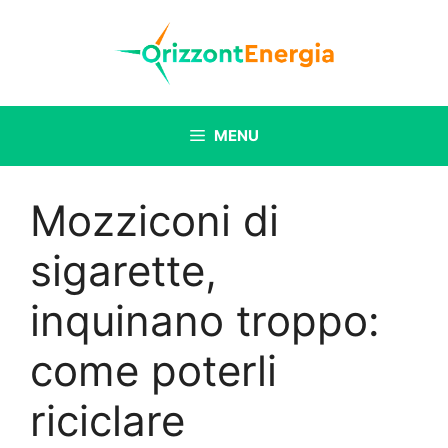
Vai
al
contenuto
MENU
Mozziconi di
sigarette,
inquinano troppo:
come poterli
riciclare