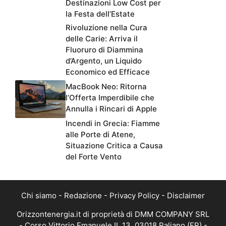
Destinazioni Low Cost per
la Festa dell’Estate
Rivoluzione nella Cura
delle Carie: Arriva il
Fluoruro di Diammina
d’Argento, un Liquido
Economico ed Efficace
MacBook Neo: Ritorna
l’Offerta Imperdibile che
Annulla i Rincari di Apple
Incendi in Grecia: Fiamme
alle Porte di Atene,
Situazione Critica a Causa
del Forte Vento
Chi siamo
-
Redazione
-
Privacy Policy
-
Disclaimer
Orizzontenergia.it di proprietà di DMM COMPANY SRL
- Corso Vittorio Emanuele II, 13, 03018 Paliano (FR) -