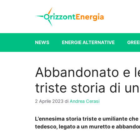
Vai
al
contenuto
NEWS
ENERGIE ALTERNATIVE
GREE
Abbandonato e le
triste storia di 
2 Aprile 2023
di
Andrea Cerasi
L’ennesima storia triste e umiliante ch
tedesco, legato a un muretto e abbando