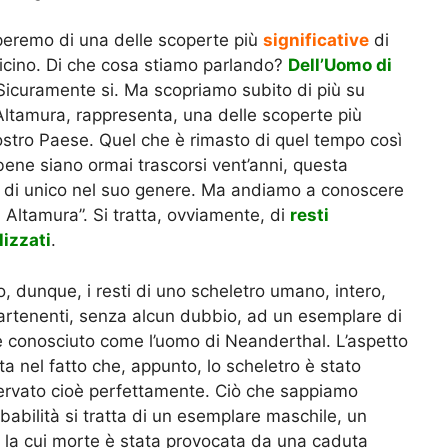
cuperemo di una delle scoperte più
significative
di
vicino. Di che cosa stiamo parlando?
Dell’Uomo di
 Sicuramente si. Ma scopriamo subito di più su
Altamura, rappresenta, una delle scoperte più
 nostro Paese. Quel che è rimasto di quel tempo così
ene siano ormai trascorsi vent’anni, questa
 di unico nel suo genere. Ma andiamo a conoscere
 Altamura”. Si tratta, ovviamente, di
resti
lizzati
.
 dunque, i resti di uno scheletro umano, intero,
ppartenenti, senza alcun dubbio, ad un esemplare di
 conosciuto come l’uomo di Neanderthal. L’aspetto
ta nel fatto che, appunto, lo scheletro è stato
servato cioè perfettamente. Ciò che sappiamo
abilità si tratta di un esemplare maschile, un
, la cui morte è stata provocata da una caduta