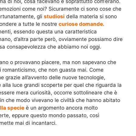
ma di noi, cosa facevano e soprattutto com’erano.
emozioni come noi? Sicuramente ci sono cose che
ortunatamente, gli
studiosi
della materia si sono
pondere a tutte le nostre
curiose
domande
.
nti, essendo questa una caratteristica
mano, d’altra parte però, ovviamente possiamo dire
essa consapevolezza che abbiamo noi oggi.
avano o provavano piacere, ma non sapevano che
 di romanticismo, che non guasta mai. Come
e grazie all’avvento delle nuove tecnologie,
 alla luce grandi scoperte per quel che riguarda la
 essere mera curiosità, occorre sottolineare che è
in che modo vivevano le civiltà che hanno abitato
lla specie
è un argomento ancora molto
 certe, eppure questo mondo passato, così
mette mai di incantarci.