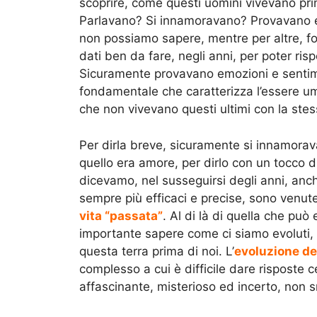
scoprire, come questi uomini vivevano pri
Parlavano? Si innamoravano? Provavano 
non possiamo sapere, mentre per altre, f
dati ben da fare, negli anni, per poter ris
Sicuramente provavano emozioni e sentime
fondamentale che caratterizza l’essere u
che non vivevano questi ultimi con la st
Per dirla breve, sicuramente si innamor
quello era amore, per dirlo con un tocco
dicevamo, nel susseguirsi degli anni, anch
sempre più efficaci e precise, sono venute
vita “passata”
. Al di là di quella che può
importante sapere come ci siamo evoluti, 
questa terra prima di noi. L’
evoluzione de
complesso a cui è difficile dare risposte
affascinante, misterioso ed incerto, non s