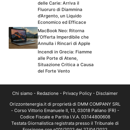
delle Carie: Arriva il
Fluoruro di Diammina
d’Argento, un Liquido
Economico ed Efficace
MacBook Neo: Ritorna
l’Offerta Imperdibile che
Annulla i Rincari di Apple
Incendi in Grecia: Fiamme
alle Porte di Atene,
Situazione Critica a Causa
del Forte Vento
Chi siamo
-
Redazione
-
Privacy Policy
-
Disclaimer
Orizzontenergia.it di proprietà di DMM COMPANY SRL
- Corso Vittorio Emanuele II, 13, 03018 Paliano (FR) -
Codice Fiscale e Partita I.V.A. 03144800608
Testata Giornalistica registrata presso il Tribunale di
Frosinone con n°01/2022 del 27/04/2022