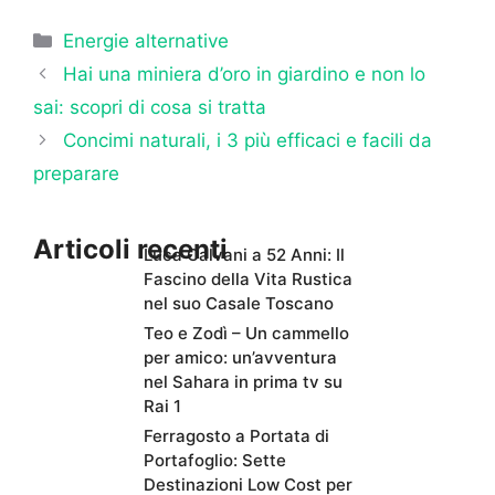
Categorie
Energie alternative
Hai una miniera d’oro in giardino e non lo
sai: scopri di cosa si tratta
Concimi naturali, i 3 più efficaci e facili da
preparare
Articoli recenti
Luca Calvani a 52 Anni: Il
Fascino della Vita Rustica
nel suo Casale Toscano
Teo e Zodì – Un cammello
per amico: un’avventura
nel Sahara in prima tv su
Rai 1
Ferragosto a Portata di
Portafoglio: Sette
Destinazioni Low Cost per