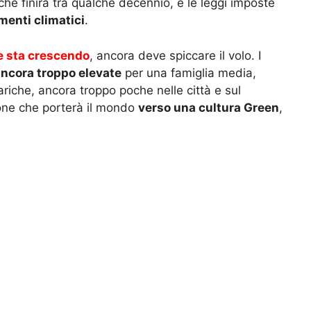
o che finirà tra qualche decennio, e le leggi imposte
enti climatici
.
e sta crescendo
, ancora deve spiccare il volo. I
ancora troppo elevate
per una famiglia media,
cariche, ancora troppo poche nelle città e sul
ione che porterà il mondo
verso una cultura Green
,