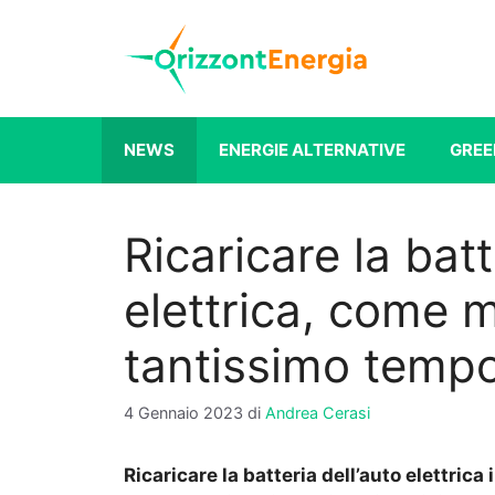
Vai
al
contenuto
NEWS
ENERGIE ALTERNATIVE
GREE
Ricaricare la batt
elettrica, come m
tantissimo temp
4 Gennaio 2023
di
Andrea Cerasi
Ricaricare la batteria dell’auto elettric