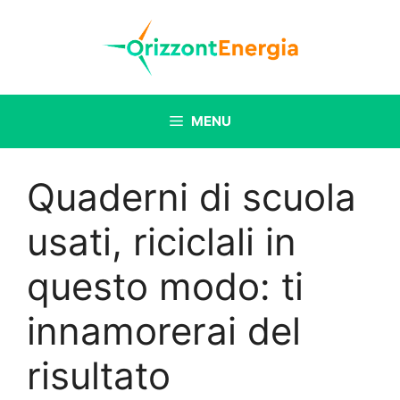
Vai
al
contenuto
MENU
Quaderni di scuola
usati, riciclali in
questo modo: ti
innamorerai del
risultato