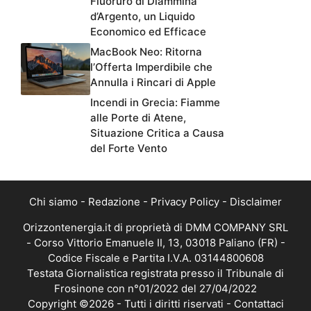
Fluoruro di Diammina
d’Argento, un Liquido
Economico ed Efficace
MacBook Neo: Ritorna
l’Offerta Imperdibile che
Annulla i Rincari di Apple
Incendi in Grecia: Fiamme
alle Porte di Atene,
Situazione Critica a Causa
del Forte Vento
Chi siamo
-
Redazione
-
Privacy Policy
-
Disclaimer
Orizzontenergia.it di proprietà di DMM COMPANY SRL
- Corso Vittorio Emanuele II, 13, 03018 Paliano (FR) -
Codice Fiscale e Partita I.V.A. 03144800608
Testata Giornalistica registrata presso il Tribunale di
Frosinone con n°01/2022 del 27/04/2022
Copyright ©2026 - Tutti i diritti riservati -
Contattaci