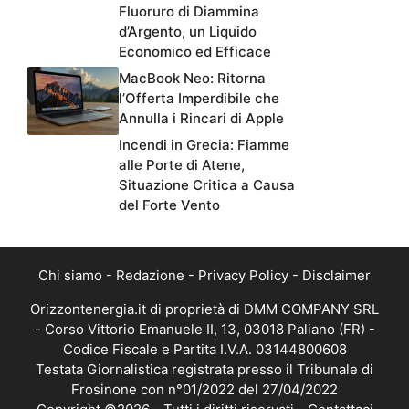
Fluoruro di Diammina
d’Argento, un Liquido
Economico ed Efficace
MacBook Neo: Ritorna
l’Offerta Imperdibile che
Annulla i Rincari di Apple
Incendi in Grecia: Fiamme
alle Porte di Atene,
Situazione Critica a Causa
del Forte Vento
Chi siamo
-
Redazione
-
Privacy Policy
-
Disclaimer
Orizzontenergia.it di proprietà di DMM COMPANY SRL
- Corso Vittorio Emanuele II, 13, 03018 Paliano (FR) -
Codice Fiscale e Partita I.V.A. 03144800608
Testata Giornalistica registrata presso il Tribunale di
Frosinone con n°01/2022 del 27/04/2022