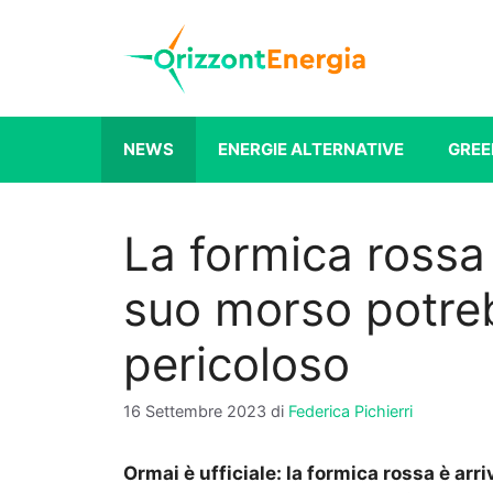
Vai
al
contenuto
NEWS
ENERGIE ALTERNATIVE
GREE
La formica rossa è 
suo morso potre
pericoloso
16 Settembre 2023
di
Federica Pichierri
Ormai è ufficiale: la formica rossa è arri