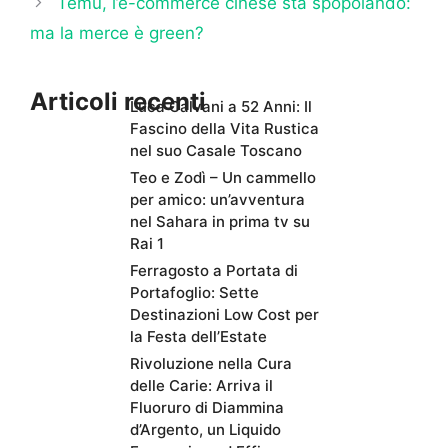
Temu, l’e-commerce cinese sta spopolando:
ma la merce è green?
Articoli recenti
Luca Calvani a 52 Anni: Il
Fascino della Vita Rustica
nel suo Casale Toscano
Teo e Zodì – Un cammello
per amico: un’avventura
nel Sahara in prima tv su
Rai 1
Ferragosto a Portata di
Portafoglio: Sette
Destinazioni Low Cost per
la Festa dell’Estate
Rivoluzione nella Cura
delle Carie: Arriva il
Fluoruro di Diammina
d’Argento, un Liquido