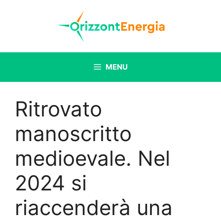
Vai
al
contenuto
MENU
Ritrovato
manoscritto
medioevale. Nel
2024 si
riaccenderà una