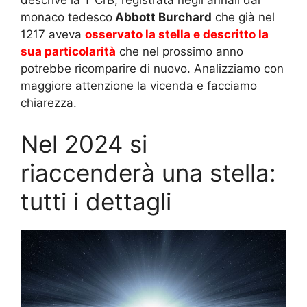
descrive la T CrB, registrata negli annali dal
monaco tedesco
Abbott Burchard
che già nel
1217 aveva
osservato la stella e descritto la
sua particolarità
che nel prossimo anno
potrebbe ricomparire di nuovo. Analizziamo con
maggiore attenzione la vicenda e facciamo
chiarezza.
Nel 2024 si
riaccenderà una stella:
tutti i dettagli