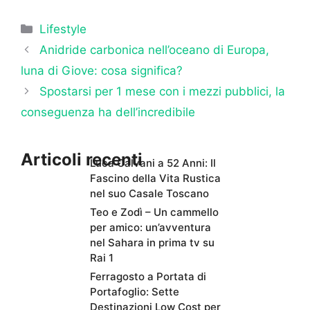
Categorie
Lifestyle
Anidride carbonica nell’oceano di Europa,
luna di Giove: cosa significa?
Spostarsi per 1 mese con i mezzi pubblici, la
conseguenza ha dell’incredibile
Articoli recenti
Luca Calvani a 52 Anni: Il
Fascino della Vita Rustica
nel suo Casale Toscano
Teo e Zodì – Un cammello
per amico: un’avventura
nel Sahara in prima tv su
Rai 1
Ferragosto a Portata di
Portafoglio: Sette
Destinazioni Low Cost per