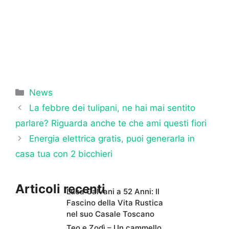
Categorie
News
La febbre dei tulipani, ne hai mai sentito
parlare? Riguarda anche te che ami questi fiori
Energia elettrica gratis, puoi generarla in
casa tua con 2 bicchieri
Articoli recenti
Luca Calvani a 52 Anni: Il
Fascino della Vita Rustica
nel suo Casale Toscano
Teo e Zodì – Un cammello