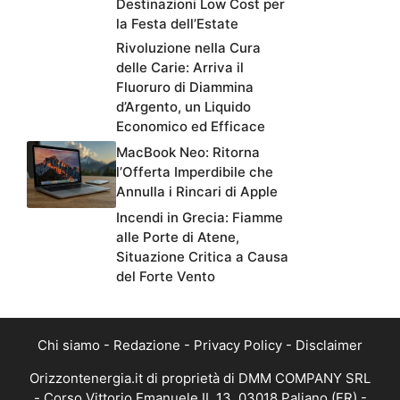
Destinazioni Low Cost per
la Festa dell’Estate
Rivoluzione nella Cura
delle Carie: Arriva il
Fluoruro di Diammina
d’Argento, un Liquido
Economico ed Efficace
MacBook Neo: Ritorna
l’Offerta Imperdibile che
Annulla i Rincari di Apple
Incendi in Grecia: Fiamme
alle Porte di Atene,
Situazione Critica a Causa
del Forte Vento
Chi siamo
-
Redazione
-
Privacy Policy
-
Disclaimer
Orizzontenergia.it di proprietà di DMM COMPANY SRL
- Corso Vittorio Emanuele II, 13, 03018 Paliano (FR) -