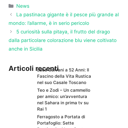
Categorie
News
La pastinaca gigante è il pesce più grande al
mondo: l’allarme, è in serio pericolo
5 curiosità sulla pitaya, il frutto del drago
dalla particolare colorazione blu viene coltivato
anche in Sicilia
Articoli recenti
Luca Calvani a 52 Anni: Il
Fascino della Vita Rustica
nel suo Casale Toscano
Teo e Zodì – Un cammello
per amico: un’avventura
nel Sahara in prima tv su
Rai 1
Ferragosto a Portata di
Portafoglio: Sette