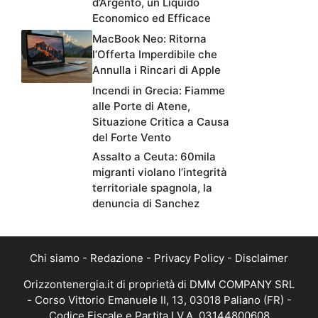
d’Argento, un Liquido
Economico ed Efficace
MacBook Neo: Ritorna
l’Offerta Imperdibile che
Annulla i Rincari di Apple
Incendi in Grecia: Fiamme
alle Porte di Atene,
Situazione Critica a Causa
del Forte Vento
Assalto a Ceuta: 60mila
migranti violano l’integrità
territoriale spagnola, la
denuncia di Sanchez
Chi siamo
-
Redazione
-
Privacy Policy
-
Disclaimer
Orizzontenergia.it di proprietà di DMM COMPANY SRL
- Corso Vittorio Emanuele II, 13, 03018 Paliano (FR) -
Codice Fiscale e Partita I.V.A. 03144800608