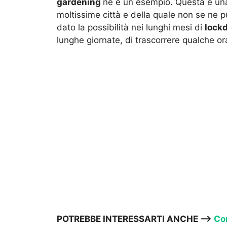
gardening
ne è un esempio. Questa è un
moltissime città e della quale non se ne p
dato la possibilità nei lunghi mesi di
lock
lunghe giornate, di trascorrere qualche ora
POTREBBE INTERESSARTI ANCHE —>
Com