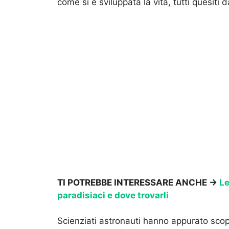
come si è sviluppata la vita, tutti quesiti 
TI POTREBBE INTERESSARE ANCHE ->
Le
paradisiaci e dove trovarli
Scienziati astronauti hanno appurato scop